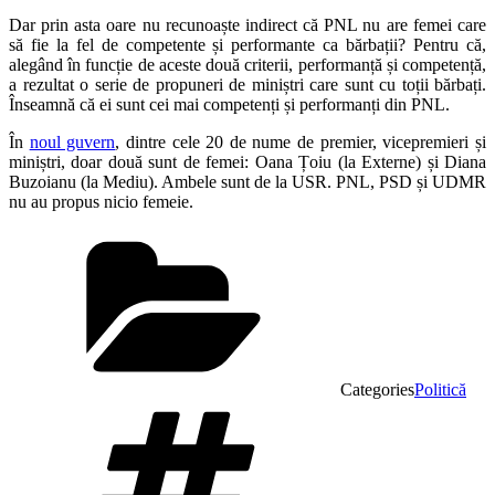
Dar prin asta oare nu recunoaște indirect că PNL nu are femei care
să fie la fel de competente și performante ca bărbații? Pentru că,
alegând în funcție de aceste două criterii, performanță și competență,
a rezultat o serie de propuneri de miniștri care sunt cu toții bărbați.
Înseamnă că ei sunt cei mai competenți și performanți din PNL.
În
noul guvern
, dintre cele 20 de nume de premier, vicepremieri și
miniștri, doar două sunt de femei: Oana Țoiu (la Externe) și Diana
Buzoianu (la Mediu). Ambele sunt de la USR. PNL, PSD și UDMR
nu au propus nicio femeie.
Categories
Politică